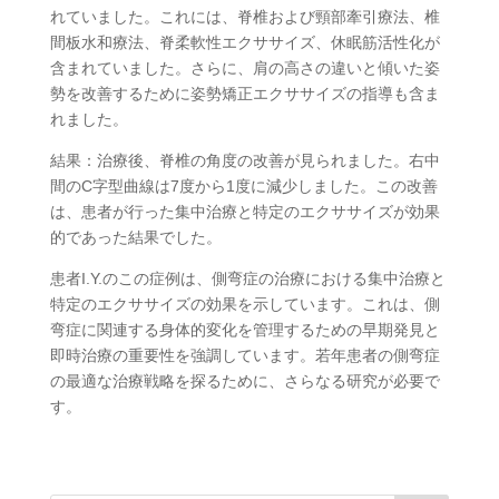
れていました。これには、脊椎および頸部牽引療法、椎
間板水和療法、脊柔軟性エクササイズ、休眠筋活性化が
含まれていました。さらに、肩の高さの違いと傾いた姿
勢を改善するために姿勢矯正エクササイズの指導も含ま
れました。
結果：治療後、脊椎の角度の改善が見られました。右中
間のC字型曲線は7度から1度に減少しました。この改善
は、患者が行った集中治療と特定のエクササイズが効果
的であった結果でした。
患者I.Y.のこの症例は、側弯症の治療における集中治療と
特定のエクササイズの効果を示しています。これは、側
弯症に関連する身体的変化を管理するための早期発見と
即時治療の重要性を強調しています。若年患者の側弯症
の最適な治療戦略を探るために、さらなる研究が必要で
す。