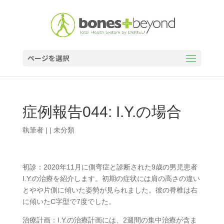
ページを選択
症例報告044: I.Y.の場合
執筆者
|
| 未分類
初診：2020年11月に側弯症と診断された9歳の男児患者
I.Y.の治療を紹介します。初期の症状には肩の高さの違い
とやや片側に傾いた姿勢が見られました。彼の脊椎は右
に傾いたC字型で7度でした。
治療計画：I.Y.の治療計画には、2週間の集中治療が含ま