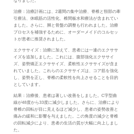
なりました。
治療：治療計画には、2週間の集中治療、脊椎と頸部の牽
引療法、休眠筋の活性化、椎間板水和療法が含まれてい
ました。さらに、脚と骨盤の調整も行われました。治療
プロセスを補強するために、オーダーメイドのコルセッ
トが患者に推奨されました。
エクササイズ：治療に加えて、患者には一連のエクササ
イズを追加しました。これには、腹部強化エクササイ
ズ、姿勢矯正エクササイズ、柔軟性エクササイズが含ま
れていました。これらのエクササイズは、コア筋を強化
し、姿勢を正し、脊椎の柔軟性を向上させることを目的
としています。
結果：治療後、患者は著しい改善をしました。C字型曲
線が48度から33度に減少しました。さらに、治療により
脊椎の回転が目に見えるほど減少し、患者の姿勢改善と
痛みの緩和に影響を与えました。この角度の減少と脊椎
の回転減少により、患者の生活の質が大幅に向上しまし
た。