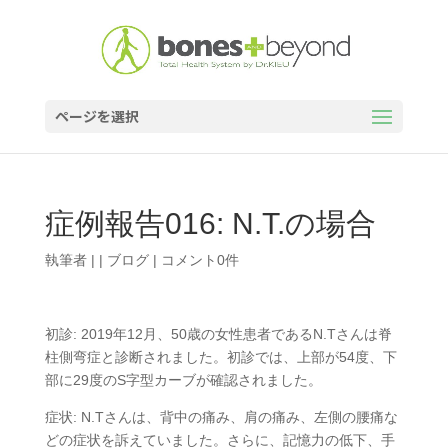
ページを選択
症例報告016: N.T.の場合
執筆者
|
|
ブログ
|
コメント0件
初診: 2019年12月、50歳の女性患者であるN.Tさんは脊
柱側弯症と診断されました。初診では、上部が54度、下
部に29度のS字型カーブが確認されました。
症状: N.Tさんは、背中の痛み、肩の痛み、左側の腰痛な
どの症状を訴えていました。さらに、記憶力の低下、手